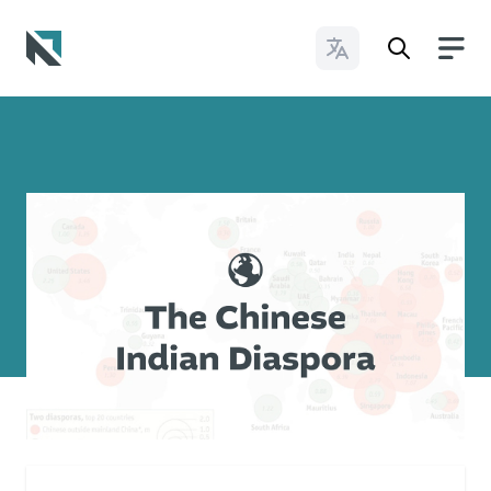
Cambiar idioma
Baptist State Convention of North Carolina