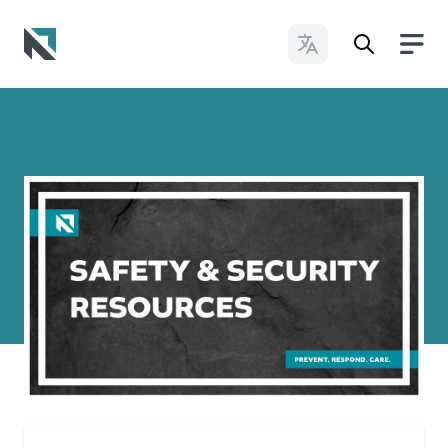
Cambiar idioma
Baptist State Convention of North Carolina