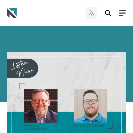
Cambiar idioma
Baptist State Convention of North Carolina