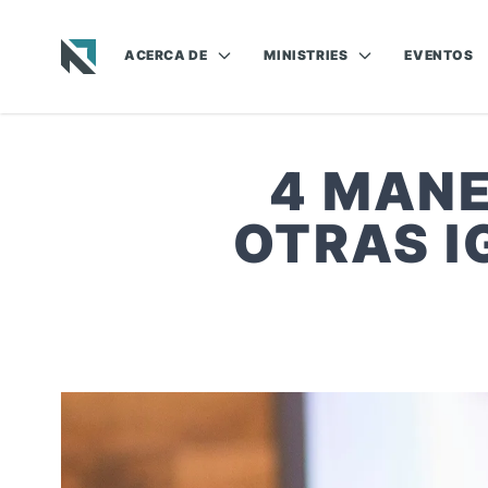
ACERCA DE
MINISTRIES
EVENTOS
Baptist State Convention of North Carolina
4 MANE
OTRAS I