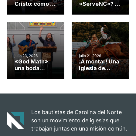
Cristo: cómo el
«ServeNC»? 4
gimnasio de
formas de
una iglesia de
potenciar la
Cary se
obra de Dios
convirtió en un
durante la
insólito campo
Semana
misionero te
ServeNC
cuento
julio 23, 2026
julio 21, 2026
«God Math»:
¡A montar! Una
una boda
iglesia de
celebrada en la
Carolina del
iglesia de
Norte
Hillsborough
convierte su
celebra el
rodeo anual en
impacto del
una
evangelio
oportunidad
Los bautistas de Carolina del Norte
para el
son un movimiento de iglesias que
ministerio
trabajan juntas en una misión común.