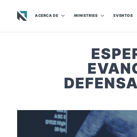
ACERCA DE
MINISTRIES
EVENTOS
Baptist State Convention of North Carolina
ESPE
EVAN
DEFENSA