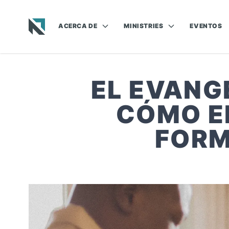
ACERCA DE
MINISTRIES
EVENTOS
Baptist State Convention of North Carolina
EL EVANG
CÓMO E
FORM