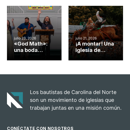
una iglesia de
potenciar la
Cary se
obra de Dios
convirtió en un
durante la
insólito campo
Semana
misionero te
ServeNC
cuento
julio 23, 2026
julio 21, 2026
«God Math»:
¡A montar! Una
una boda
iglesia de
celebrada en la
Carolina del
iglesia de
Norte
Hillsborough
convierte su
celebra el
rodeo anual en
impacto del
una
evangelio
oportunidad
Los bautistas de Carolina del Norte
para el
son un movimiento de iglesias que
ministerio
trabajan juntas en una misión común.
CONÉCTATE CON NOSOTROS