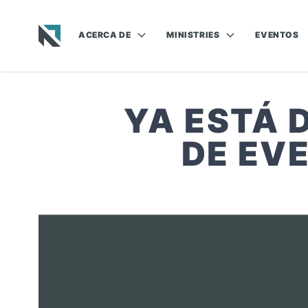
ACERCA DE
MINISTRIES
EVENTOS
Baptist State Convention of North Carolina
YA ESTÁ 
DE EV