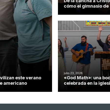
De la cancha a Cristo
cómo el gimnasio de
iglesia de Cary se co
en un insólito campo
misionero te cuento
julio 23, 2026
vilizan este verano
«God Math»: una bo
nte americano
celebrada en la igles
Hillsborough celebra 
impacto del evangeli