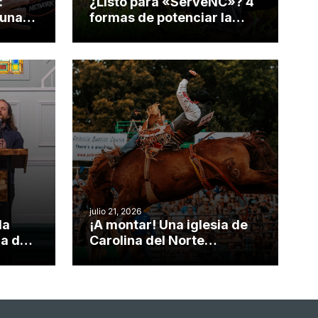
:
¿Listo para «ServeNC»? 4
 una
formas de potenciar la
nvirtió
obra de Dios durante la
Semana ServeNC
julio 21, 2026
da
¡A montar! Una iglesia de
ia de
Carolina del Norte
el
convierte su rodeo anual
o
en una oportunidad para el
ministerio