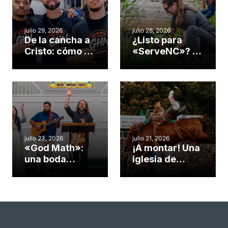
julio 29, 2026
julio 28, 2026
De la cancha a
¿Listo para
Cristo: cómo el
«ServeNC»? 4
gimnasio de
formas de
una iglesia de
potenciar la
Cary se
obra de Dios
convirtió en un
durante la
insólito campo
Semana
misionero te
ServeNC
cuento
julio 23, 2026
julio 21, 2026
«God Math»:
¡A montar! Una
una boda
iglesia de
celebrada en la
Carolina del
iglesia de
Norte
Hillsborough
convierte su
celebra el
rodeo anual en
impacto del
una
evangelio
oportunidad