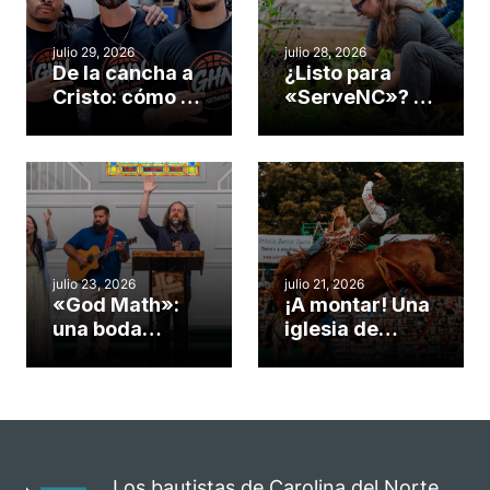
julio 29, 2026
julio 28, 2026
De la cancha a
¿Listo para
Cristo: cómo el
«ServeNC»? 4
gimnasio de
formas de
una iglesia de
potenciar la
Cary se
obra de Dios
convirtió en un
durante la
insólito campo
Semana
misionero te
ServeNC
cuento
julio 23, 2026
julio 21, 2026
«God Math»:
¡A montar! Una
una boda
iglesia de
celebrada en la
Carolina del
iglesia de
Norte
Hillsborough
convierte su
celebra el
rodeo anual en
impacto del
una
evangelio
oportunidad
Los bautistas de Carolina del Norte