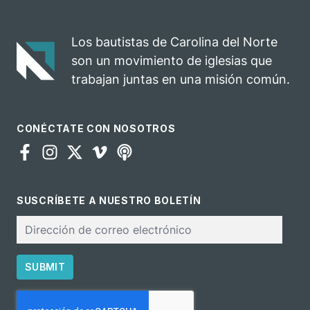
celebra el
rodeo anual en
impacto del
una
evangelio
oportunidad
Los bautistas de Carolina del Norte
para el
son un movimiento de iglesias que
ministerio
trabajan juntas en una misión común.
CONÉCTATE CON NOSOTROS
SUSCRÍBETE A NUESTRO BOLETÍN
Correo
electrónico
SUBMIT
CAPTCHA