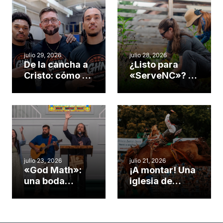
julio 29, 2026
julio 28, 2026
De la cancha a
¿Listo para
Cristo: cómo el
«ServeNC»? 4
gimnasio de
formas de
una iglesia de
potenciar la
Cary se
obra de Dios
convirtió en un
durante la
insólito campo
Semana
misionero te
ServeNC
cuento
julio 23, 2026
julio 21, 2026
«God Math»:
¡A montar! Una
una boda
iglesia de
celebrada en la
Carolina del
iglesia de
Norte
Hillsborough
convierte su