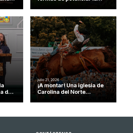
nvirtió
obra de Dios durante la
Semana ServeNC
julio 21, 2026
da
¡A montar! Una iglesia de
ia de
Carolina del Norte
el
convierte su rodeo anual
o
en una oportunidad para el
ministerio