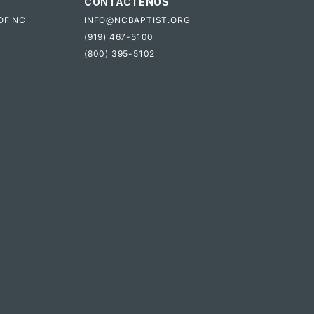
CONTÁCTENOS
OF NC
INFO@NCBAPTIST.ORG
(919) 467-5100
(800) 395-5102