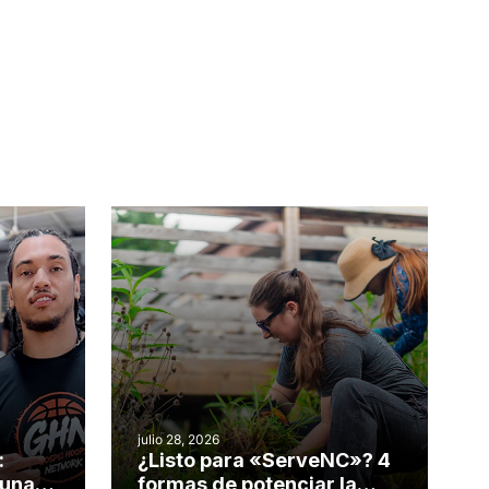
julio 28, 2026
:
¿Listo para «ServeNC»? 4
 una
formas de potenciar la