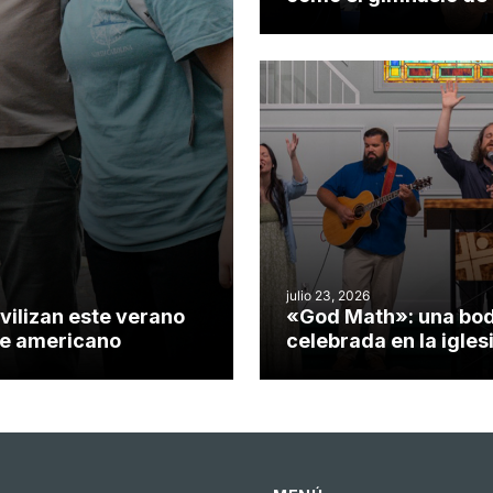
iglesia de Cary se co
en un insólito campo
misionero te cuento
julio 23, 2026
vilizan este verano
«God Math»: una bo
nte americano
celebrada en la igles
Hillsborough celebra 
impacto del evangeli