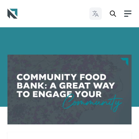
Cambiar idioma
Baptist State Convention of North Carolina