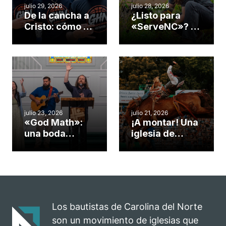
julio 29, 2026
julio 28, 2026
De la cancha a
¿Listo para
Cristo: cómo el
«ServeNC»? 4
gimnasio de
formas de
una iglesia de
potenciar la
Cary se
obra de Dios
convirtió en un
durante la
insólito campo
Semana
misionero te
ServeNC
cuento
julio 23, 2026
julio 21, 2026
«God Math»:
¡A montar! Una
una boda
iglesia de
celebrada en la
Carolina del
iglesia de
Norte
Hillsborough
convierte su
celebra el
rodeo anual en
impacto del
una
evangelio
oportunidad
Los bautistas de Carolina del Norte
para el
son un movimiento de iglesias que
ministerio