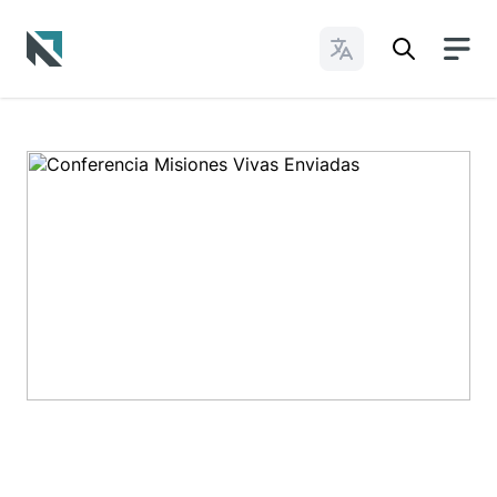
Cambiar idioma
Baptist State Convention of North Carolina