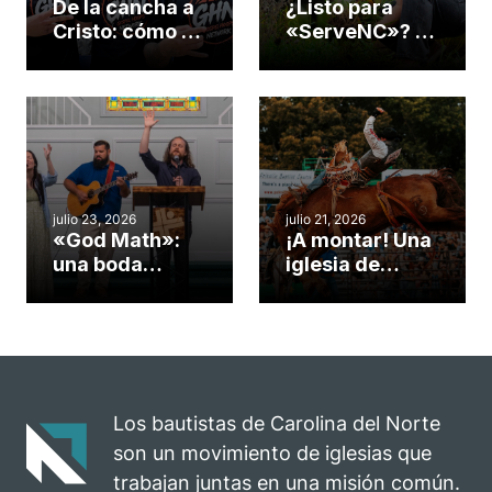
De la cancha a
¿Listo para
Cristo: cómo el
«ServeNC»? 4
gimnasio de
formas de
una iglesia de
potenciar la
Cary se
obra de Dios
convirtió en un
durante la
insólito campo
Semana
misionero te
ServeNC
cuento
julio 23, 2026
julio 21, 2026
«God Math»:
¡A montar! Una
una boda
iglesia de
celebrada en la
Carolina del
iglesia de
Norte
Hillsborough
convierte su
celebra el
rodeo anual en
impacto del
una
evangelio
oportunidad
Los bautistas de Carolina del Norte
para el
son un movimiento de iglesias que
ministerio
trabajan juntas en una misión común.