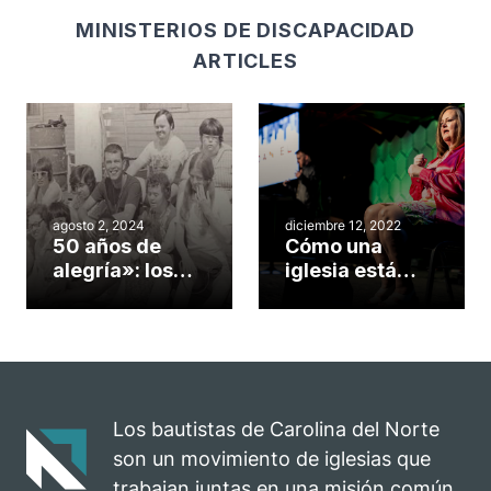
MINISTERIOS DE DISCAPACIDAD
ARTICLES
agosto 2, 2024
diciembre 12, 2022
50 años de
Cómo una
alegría»: los
iglesia está
bautistas de
llegando al
Carolina del
«campo
Norte celebran
misionero
el aniversario
perdido
del Retiro de la
Felicidad
Los bautistas de Carolina del Norte
son un movimiento de iglesias que
trabajan juntas en una misión común.