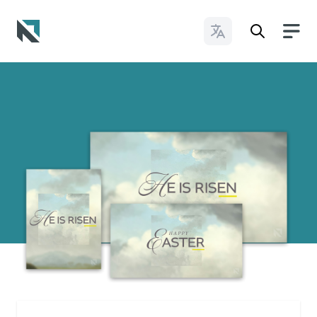
Cambiar idioma
Baptist State Convention of North Carolina