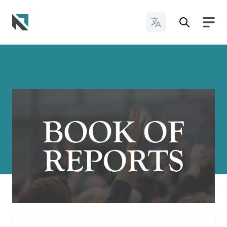
Cambiar idioma
Baptist State Convention of North Carolina