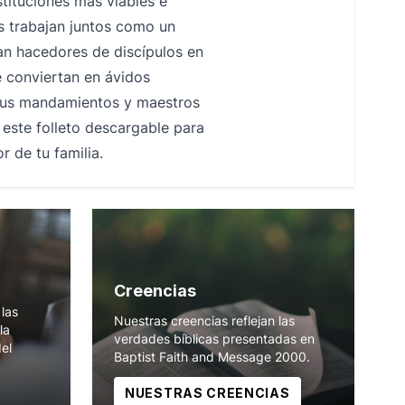
nstituciones más viables e
s trabajan juntos como un
an hacedores de discípulos en
e conviertan en ávidos
 Sus mandamientos y maestros
a este folleto descargable para
 de tu familia.
Creencias
las
Nuestras creencias reflejan las
la
verdades bíblicas presentadas en
del
Baptist Faith and Message 2000.
NUESTRAS CREENCIAS