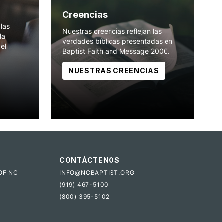
Creencias
las
Nuestras creencias reflejan las
la
verdades bíblicas presentadas en
del
Baptist Faith and Message 2000.
NUESTRAS CREENCIAS
CONTÁCTENOS
OF NC
INFO@NCBAPTIST.ORG
(919) 467-5100
(800) 395-5102