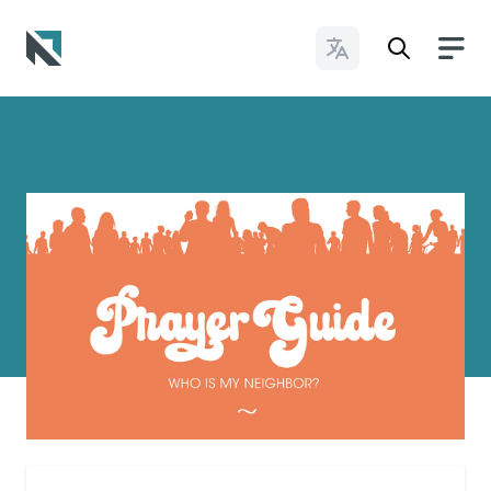
Cambiar idioma
Baptist State Convention of North Carolina