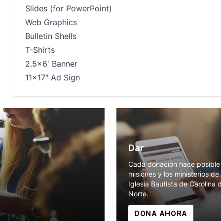
Slides (for PowerPoint)
Web Graphics
Bulletin Shells
T-Shirts
2.5×6′ Banner
11×17″ Ad Sign
Dar
Cada donación hace posible 
misiones y los ministerios de 
Iglesia Bautista de Carolina 
Norte.
DONA AHORA