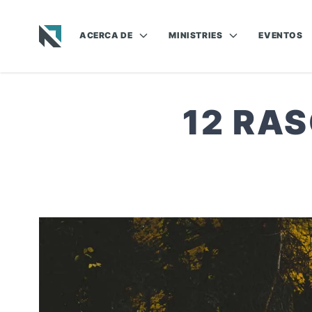
ACERCA DE
MINISTRIES
EVENTOS
Baptist State Convention of North Carolina
12 RA