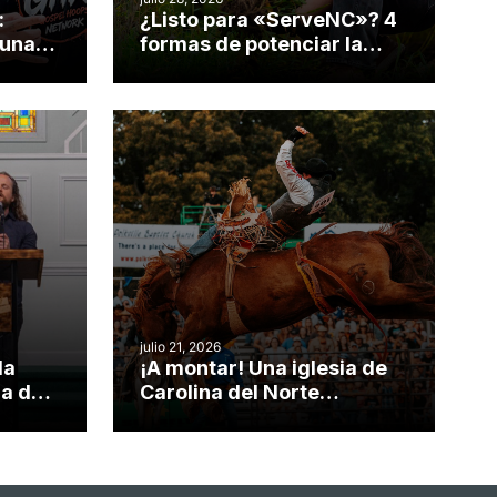
:
¿Listo para «ServeNC»? 4
 una
formas de potenciar la
nvirtió
obra de Dios durante la
Semana ServeNC
julio 21, 2026
da
¡A montar! Una iglesia de
ia de
Carolina del Norte
el
convierte su rodeo anual
o
en una oportunidad para el
ministerio