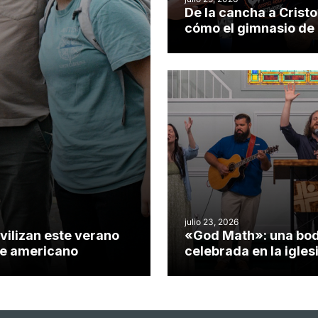
De la cancha a Cristo
cómo el gimnasio de
iglesia de Cary se co
en un insólito campo
misionero te cuento
julio 23, 2026
vilizan este verano
«God Math»: una bo
nte americano
celebrada en la igles
Hillsborough celebra 
impacto del evangeli