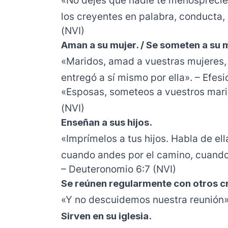
«No dejes que nadie te menosprecie 
los creyentes en palabra, conducta, 
(NVI)
Aman a su mujer. / Se someten a su 
«Maridos, amad a vuestras mujeres, 
entregó a sí mismo por ella». – Efes
«Esposas, someteos a vuestros mari
(NVI)
Enseñan a sus hijos.
«Imprímelos a tus hijos. Habla de e
cuando andes por el camino, cuando
– Deuteronomio 6:7 (NVI)
Se reúnen regularmente con otros c
«Y no descuidemos nuestra reunión»
Sirven en su iglesia.