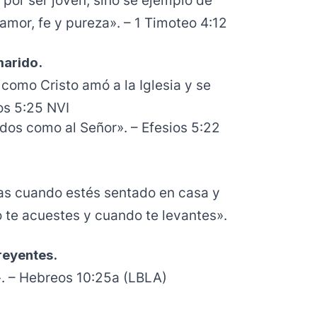
por ser joven, sino sé ejemplo de
amor, fe y pureza». – 1 Timoteo 4:12
marido.
como Cristo amó a la Iglesia y se
ios 5:25 NVI
dos como al Señor». – Efesios 5:22
llas cuando estés sentado en casa y
 te acuestes y cuando te levantes».
reyentes.
. – Hebreos 10:25a (LBLA)