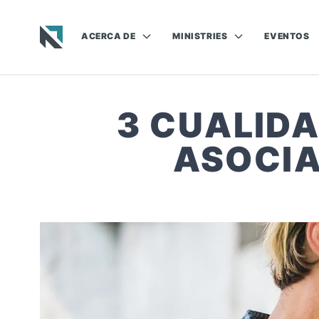
ACERCA DE
MINISTRIES
EVENTOS
Baptist State Convention of North Carolina
3 CUALID
ASOCIA