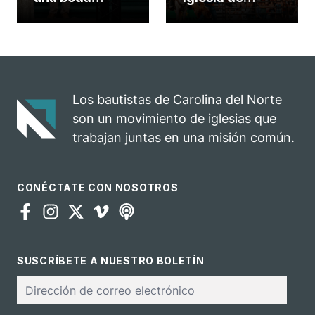
celebrada en la
Carolina del
iglesia de
Norte
Hillsborough
convierte su
celebra el
rodeo anual en
impacto del
una
evangelio
oportunidad
Los bautistas de Carolina del Norte
para el
son un movimiento de iglesias que
ministerio
trabajan juntas en una misión común.
CONÉCTATE CON NOSOTROS
SUSCRÍBETE A NUESTRO BOLETÍN
Correo
electrónico