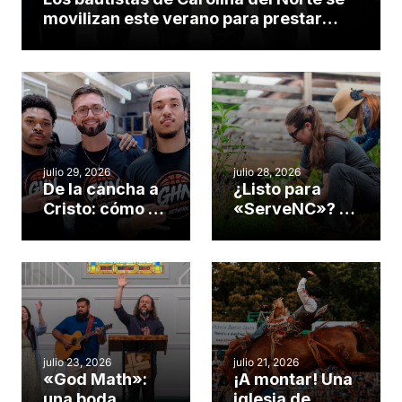
movilizan este verano para prestar
servicio en todo el continente
americano
julio 29, 2026
julio 28, 2026
De la cancha a
¿Listo para
Cristo: cómo el
«ServeNC»? 4
gimnasio de
formas de
una iglesia de
potenciar la
Cary se
obra de Dios
convirtió en un
durante la
insólito campo
Semana
misionero te
ServeNC
cuento
julio 23, 2026
julio 21, 2026
«God Math»:
¡A montar! Una
una boda
iglesia de