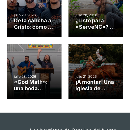
julio 29, 2026
julio 28, 2026
De la cancha a
¿Listo para
Cristo: cómo el
«ServeNC»? 4
gimnasio de
formas de
una iglesia de
potenciar la
Cary se
obra de Dios
convirtió en un
durante la
insólito campo
Semana
misionero te
ServeNC
cuento
julio 23, 2026
julio 21, 2026
«God Math»:
¡A montar! Una
una boda
iglesia de
celebrada en la
Carolina del
iglesia de
Norte
Hillsborough
convierte su
celebra el
rodeo anual en
impacto del
una
evangelio
oportunidad