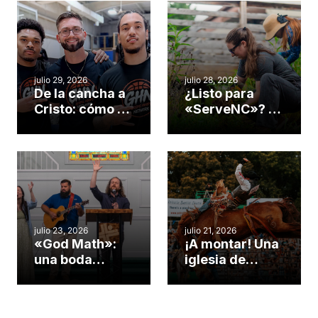
julio 29, 2026
julio 28, 2026
De la cancha a
¿Listo para
Cristo: cómo el
«ServeNC»? 4
gimnasio de
formas de
una iglesia de
potenciar la
Cary se
obra de Dios
convirtió en un
durante la
insólito campo
Semana
misionero te
ServeNC
cuento
julio 23, 2026
julio 21, 2026
«God Math»:
¡A montar! Una
una boda
iglesia de
celebrada en la
Carolina del
iglesia de
Norte
Hillsborough
convierte su