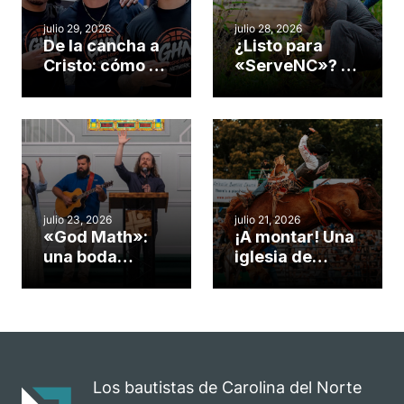
julio 29, 2026
julio 28, 2026
De la cancha a
¿Listo para
Cristo: cómo el
«ServeNC»? 4
gimnasio de
formas de
una iglesia de
potenciar la
Cary se
obra de Dios
convirtió en un
durante la
insólito campo
Semana
misionero te
ServeNC
cuento
julio 23, 2026
julio 21, 2026
«God Math»:
¡A montar! Una
una boda
iglesia de
celebrada en la
Carolina del
iglesia de
Norte
Hillsborough
convierte su
celebra el
rodeo anual en
impacto del
una
evangelio
oportunidad
Los bautistas de Carolina del Norte
para el