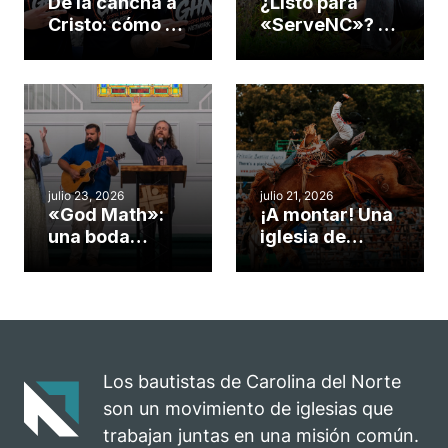
De la cancha a
¿Listo para
Cristo: cómo el
«ServeNC»? 4
gimnasio de
formas de
una iglesia de
potenciar la
Cary se
obra de Dios
convirtió en un
durante la
insólito campo
Semana
misionero te
ServeNC
cuento
julio 23, 2026
julio 21, 2026
«God Math»:
¡A montar! Una
una boda
iglesia de
celebrada en la
Carolina del
iglesia de
Norte
Hillsborough
convierte su
celebra el
rodeo anual en
impacto del
una
evangelio
oportunidad
Los bautistas de Carolina del Norte
para el
son un movimiento de iglesias que
ministerio
trabajan juntas en una misión común.