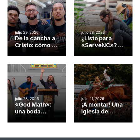
julio 29, 2026
julio 28, 2026
De la cancha a
¿Listo para
Cristo: cómo el
«ServeNC»? 4
gimnasio de
formas de
una iglesia de
potenciar la
Cary se
obra de Dios
convirtió en un
durante la
insólito campo
Semana
misionero te
ServeNC
cuento
julio 23, 2026
julio 21, 2026
«God Math»:
¡A montar! Una
una boda
iglesia de
celebrada en la
Carolina del
iglesia de
Norte
Hillsborough
convierte su
celebra el
rodeo anual en