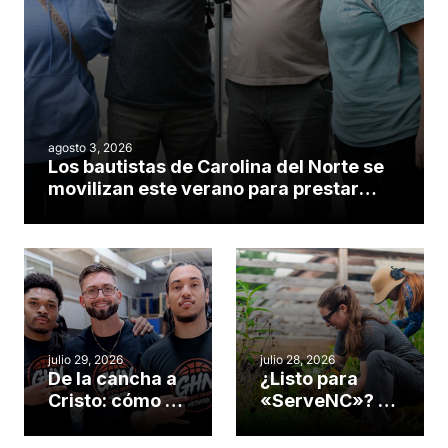
agosto 3, 2026
Los bautistas de Carolina del Norte se
movilizan este verano para prestar
servicio en todo el continente
americano
julio 29, 2026
julio 28, 2026
De la cancha a
¿Listo para
Cristo: cómo el
«ServeNC»? 4
gimnasio de
formas de
una iglesia de
potenciar la