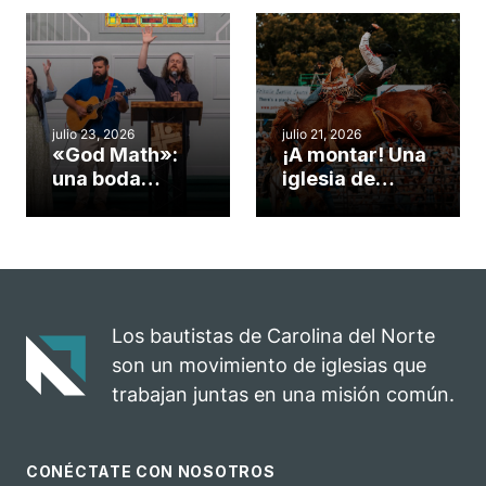
Cary se
obra de Dios
convirtió en un
durante la
insólito campo
Semana
misionero te
ServeNC
cuento
julio 23, 2026
julio 21, 2026
«God Math»:
¡A montar! Una
una boda
iglesia de
celebrada en la
Carolina del
iglesia de
Norte
Hillsborough
convierte su
celebra el
rodeo anual en
impacto del
una
evangelio
oportunidad
Los bautistas de Carolina del Norte
para el
son un movimiento de iglesias que
ministerio
trabajan juntas en una misión común.
CONÉCTATE CON NOSOTROS