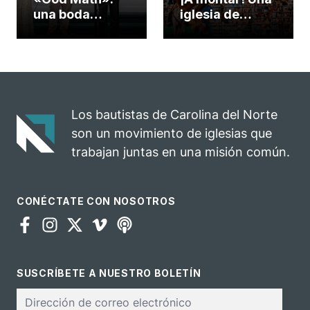
una boda
iglesia de
celebrada en la
Carolina del
iglesia de
Norte
Hillsborough
convierte su
celebra el
rodeo anual en
impacto del
una
evangelio
oportunidad
Los bautistas de Carolina del Norte
para el
son un movimiento de iglesias que
ministerio
trabajan juntas en una misión común.
CONÉCTATE CON NOSOTROS
SUSCRÍBETE A NUESTRO BOLETÍN
Correo
electrónico