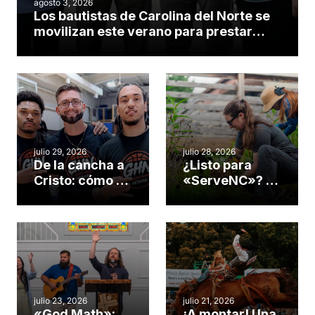
agosto 3, 2026
Los bautistas de Carolina del Norte se
movilizan este verano para prestar
servicio en todo el continente
americano
julio 29, 2026
julio 28, 2026
De la cancha a
¿Listo para
Cristo: cómo el
«ServeNC»? 4
gimnasio de
formas de
una iglesia de
potenciar la
Cary se
obra de Dios
convirtió en un
durante la
insólito campo
Semana
misionero te
ServeNC
cuento
julio 23, 2026
julio 21, 2026
«God Math»:
¡A montar! Una