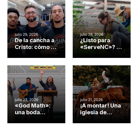
julio 29, 2026
julio 28, 2026
De la cancha a
¿Listo para
Cristo: cómo el
«ServeNC»? 4
gimnasio de
formas de
una iglesia de
potenciar la
Cary se
obra de Dios
convirtió en un
durante la
insólito campo
Semana
misionero te
ServeNC
cuento
julio 23, 2026
julio 21, 2026
«God Math»:
¡A montar! Una
una boda
iglesia de
celebrada en la
Carolina del
iglesia de
Norte
Hillsborough
convierte su