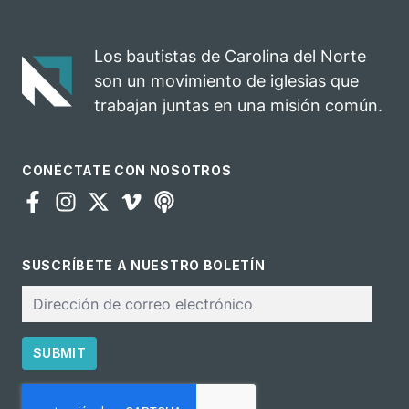
celebra el
rodeo anual en
impacto del
una
evangelio
oportunidad
Los bautistas de Carolina del Norte
para el
son un movimiento de iglesias que
ministerio
trabajan juntas en una misión común.
CONÉCTATE CON NOSOTROS
SUSCRÍBETE A NUESTRO BOLETÍN
Correo
electrónico
SUBMIT
CAPTCHA