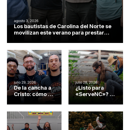
agosto 3, 2026
Los bautistas de Carolina del Norte se
movilizan este verano para prestar
servicio en todo el continente
americano
julio 29, 2026
julio 28, 2026
De la cancha a
¿Listo para
Cristo: cómo el
«ServeNC»? 4
gimnasio de
formas de
una iglesia de
potenciar la
Cary se
obra de Dios
convirtió en un
durante la
insólito campo
Semana