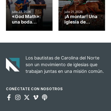
misionero te
ServeNC
cuento
julio 23, 2026
julio 21, 2026
«God Math»:
¡A montar! Una
una boda
iglesia de
celebrada en la
Carolina del
iglesia de
Norte
Hillsborough
convierte su
celebra el
rodeo anual en
impacto del
una
evangelio
oportunidad
Los bautistas de Carolina del Norte
para el
son un movimiento de iglesias que
ministerio
trabajan juntas en una misión común.
CONÉCTATE CON NOSOTROS