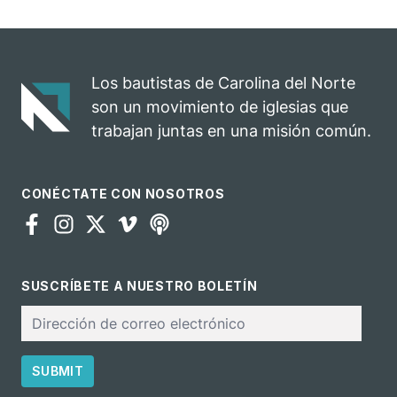
Hillsborough
convierte su
celebra el
rodeo anual en
impacto del
una
evangelio
oportunidad
Los bautistas de Carolina del Norte
para el
son un movimiento de iglesias que
ministerio
trabajan juntas en una misión común.
CONÉCTATE CON NOSOTROS
SUSCRÍBETE A NUESTRO BOLETÍN
Correo
electrónico
SUBMIT