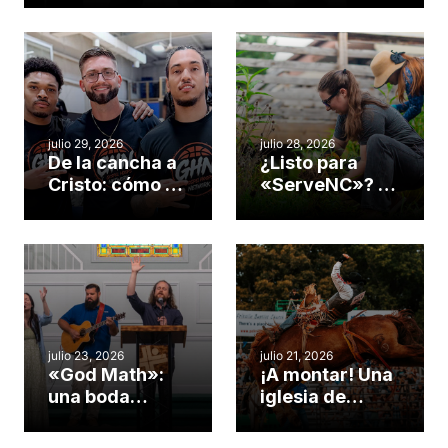
americano
julio 29, 2026
julio 28, 2026
De la cancha a
¿Listo para
Cristo: cómo el
«ServeNC»? 4
gimnasio de
formas de
una iglesia de
potenciar la
Cary se
obra de Dios
convirtió en un
durante la
insólito campo
Semana
misionero te
ServeNC
cuento
julio 23, 2026
julio 21, 2026
«God Math»:
¡A montar! Una
una boda
iglesia de
celebrada en la
Carolina del
iglesia de
Norte