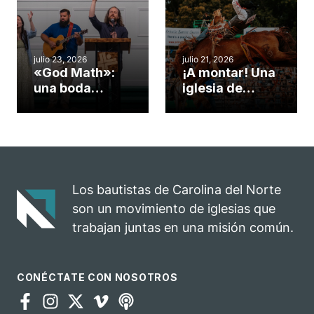
convirtió en un
durante la
insólito campo
Semana
misionero te
ServeNC
cuento
julio 23, 2026
julio 21, 2026
«God Math»:
¡A montar! Una
una boda
iglesia de
celebrada en la
Carolina del
iglesia de
Norte
Hillsborough
convierte su
celebra el
rodeo anual en
impacto del
una
evangelio
oportunidad
Los bautistas de Carolina del Norte
para el
son un movimiento de iglesias que
ministerio
trabajan juntas en una misión común.
CONÉCTATE CON NOSOTROS