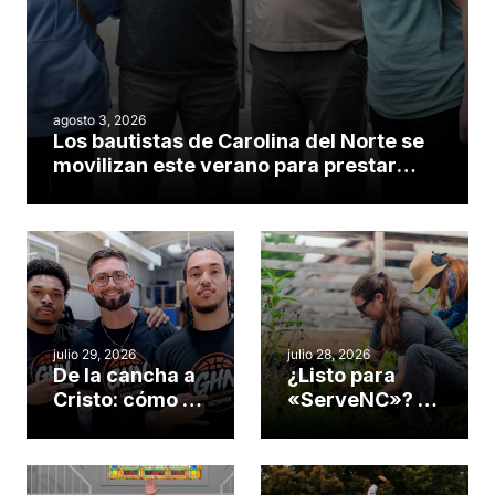
agosto 3, 2026
Los bautistas de Carolina del Norte se
movilizan este verano para prestar
servicio en todo el continente
americano
julio 29, 2026
julio 28, 2026
De la cancha a
¿Listo para
Cristo: cómo el
«ServeNC»? 4
gimnasio de
formas de
una iglesia de
potenciar la
Cary se
obra de Dios