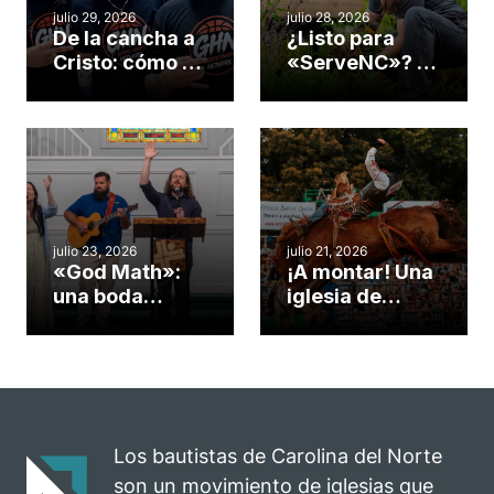
julio 29, 2026
julio 28, 2026
De la cancha a
¿Listo para
Cristo: cómo el
«ServeNC»? 4
gimnasio de
formas de
una iglesia de
potenciar la
Cary se
obra de Dios
convirtió en un
durante la
insólito campo
Semana
misionero te
ServeNC
cuento
julio 23, 2026
julio 21, 2026
«God Math»:
¡A montar! Una
una boda
iglesia de
celebrada en la
Carolina del
iglesia de
Norte
Hillsborough
convierte su
celebra el
rodeo anual en
impacto del
una
evangelio
oportunidad
Los bautistas de Carolina del Norte
para el
son un movimiento de iglesias que
ministerio