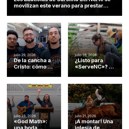
movilizan este verano para prestar
servicio en todo el continente
americano
julio 29, 2026
julio 28, 2026
De la cancha a
¿Listo para
Cristo: cómo el
«ServeNC»? 4
gimnasio de
formas de
una iglesia de
potenciar la
Cary se
obra de Dios
convirtió en un
durante la
insólito campo
Semana
misionero te
ServeNC
cuento
julio 23, 2026
julio 21, 2026
«God Math»:
¡A montar! Una
una boda
iglesia de