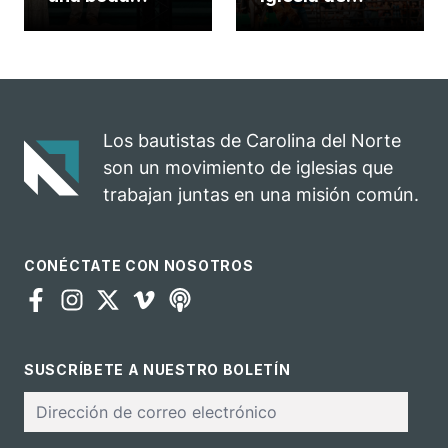
celebrada en la
Carolina del
iglesia de
Norte
Hillsborough
convierte su
celebra el
rodeo anual en
impacto del
una
evangelio
oportunidad
Los bautistas de Carolina del Norte
para el
son un movimiento de iglesias que
ministerio
trabajan juntas en una misión común.
CONÉCTATE CON NOSOTROS
SUSCRÍBETE A NUESTRO BOLETÍN
Correo
electrónico