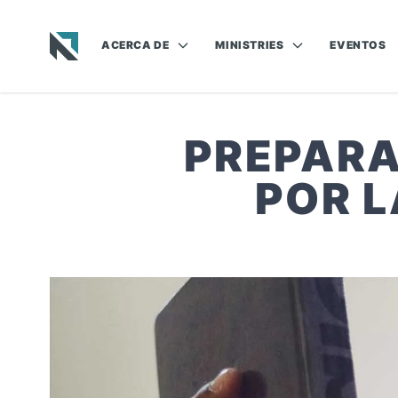
ACERCA DE
MINISTRIES
EVENTOS
Baptist State Convention of North Carolina
PREPARA
POR L