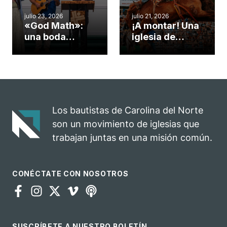
cuento
julio 23, 2026
julio 21, 2026
«God Math»:
¡A montar! Una
una boda
iglesia de
celebrada en la
Carolina del
iglesia de
Norte
Hillsborough
convierte su
celebra el
rodeo anual en
impacto del
una
evangelio
oportunidad
Los bautistas de Carolina del Norte
para el
son un movimiento de iglesias que
ministerio
trabajan juntas en una misión común.
CONÉCTATE CON NOSOTROS
SUSCRÍBETE A NUESTRO BOLETÍN