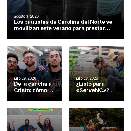
agosto 3, 2026
Los bautistas de Carolina del Norte se
movilizan este verano para prestar
servicio en todo el continente
americano
julio 29, 2026
julio 28, 2026
De la cancha a
¿Listo para
Cristo: cómo el
«ServeNC»? 4
gimnasio de
formas de
una iglesia de
potenciar la
Cary se
obra de Dios
convirtió en un
durante la
insólito campo
Semana
misionero te
ServeNC