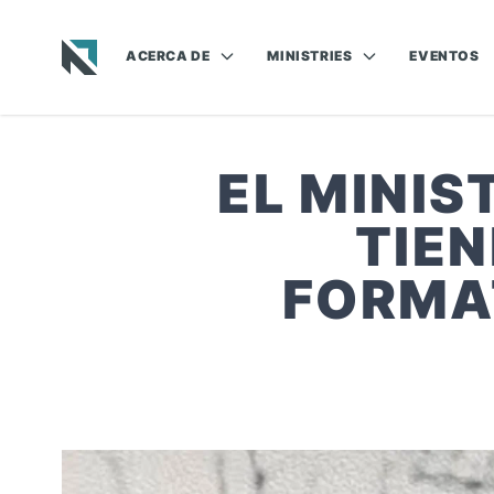
ACERCA DE
MINISTRIES
EVENTOS
Baptist State Convention of North Carolina
EL MINIS
TIE
FORMAT