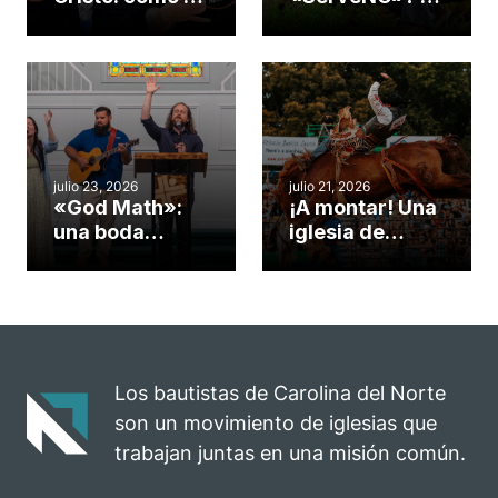
gimnasio de
formas de
una iglesia de
potenciar la
Cary se
obra de Dios
convirtió en un
durante la
insólito campo
Semana
misionero te
ServeNC
cuento
julio 23, 2026
julio 21, 2026
«God Math»:
¡A montar! Una
una boda
iglesia de
celebrada en la
Carolina del
iglesia de
Norte
Hillsborough
convierte su
celebra el
rodeo anual en
impacto del
una
evangelio
oportunidad
Los bautistas de Carolina del Norte
para el
son un movimiento de iglesias que
ministerio
trabajan juntas en una misión común.