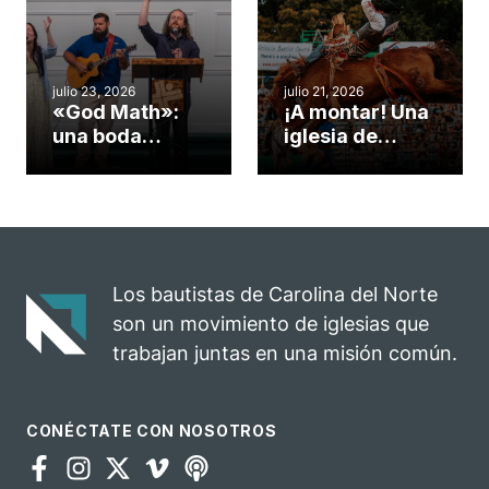
convirtió en un
durante la
insólito campo
Semana
misionero te
ServeNC
cuento
julio 23, 2026
julio 21, 2026
«God Math»:
¡A montar! Una
una boda
iglesia de
celebrada en la
Carolina del
iglesia de
Norte
Hillsborough
convierte su
celebra el
rodeo anual en
impacto del
una
evangelio
oportunidad
Los bautistas de Carolina del Norte
para el
son un movimiento de iglesias que
ministerio
trabajan juntas en una misión común.
CONÉCTATE CON NOSOTROS