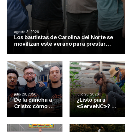
agosto 3, 2026
Los bautistas de Carolina del Norte se
movilizan este verano para prestar
servicio en todo el continente
americano
julio 29, 2026
julio 28, 2026
De la cancha a
¿Listo para
Cristo: cómo el
«ServeNC»? 4
gimnasio de
formas de
una iglesia de
potenciar la
Cary se
obra de Dios