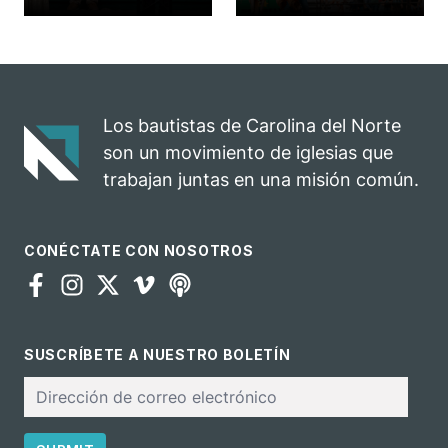
celebrada en la
Carolina del
iglesia de
Norte
Hillsborough
convierte su
celebra el
rodeo anual en
impacto del
una
evangelio
oportunidad
Los bautistas de Carolina del Norte
para el
son un movimiento de iglesias que
ministerio
trabajan juntas en una misión común.
CONÉCTATE CON NOSOTROS
SUSCRÍBETE A NUESTRO BOLETÍN
Correo
electrónico