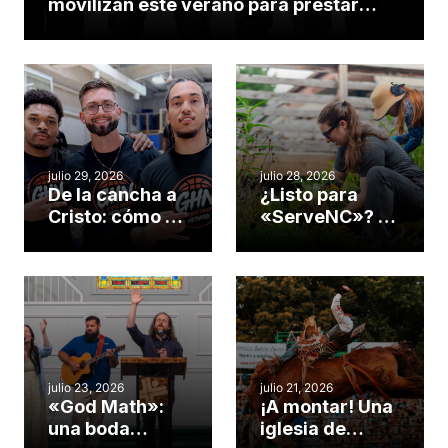
movilizan este verano para prestar
servicio en todo el continente
americano
julio 29, 2026
julio 28, 2026
De la cancha a
¿Listo para
Cristo: cómo el
«ServeNC»? 4
gimnasio de
formas de
una iglesia de
potenciar la
Cary se
obra de Dios
convirtió en un
durante la
insólito campo
Semana
misionero te
ServeNC
cuento
julio 23, 2026
julio 21, 2026
«God Math»:
¡A montar! Una
una boda
iglesia de