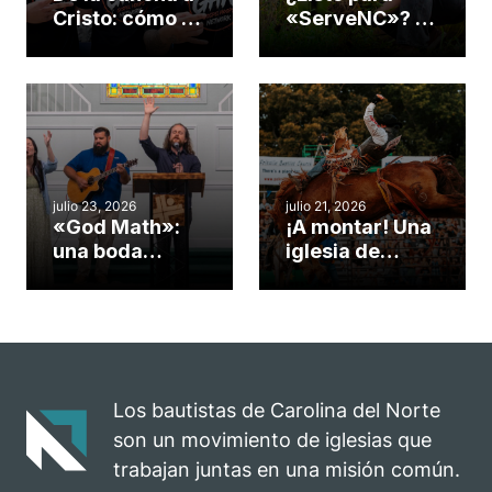
Cristo: cómo el
«ServeNC»? 4
gimnasio de
formas de
una iglesia de
potenciar la
Cary se
obra de Dios
convirtió en un
durante la
insólito campo
Semana
misionero te
ServeNC
cuento
julio 23, 2026
julio 21, 2026
«God Math»:
¡A montar! Una
una boda
iglesia de
celebrada en la
Carolina del
iglesia de
Norte
Hillsborough
convierte su
celebra el
rodeo anual en
impacto del
una
evangelio
oportunidad
Los bautistas de Carolina del Norte
para el
son un movimiento de iglesias que
ministerio
trabajan juntas en una misión común.