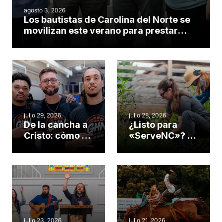
agosto 3, 2026
Los bautistas de Carolina del Norte se
movilizan este verano para prestar
servicio en todo el continente
americano
julio 29, 2026
julio 28, 2026
De la cancha a
¿Listo para
Cristo: cómo el
«ServeNC»? 4
gimnasio de
formas de
una iglesia de
potenciar la
Cary se
obra de Dios
convirtió en un
durante la
insólito campo
Semana
misionero te
ServeNC
cuento
julio 23, 2026
julio 21, 2026