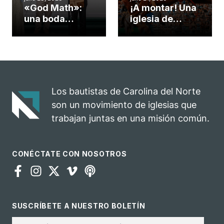
«God Math»:
¡A montar! Una
una boda
iglesia de
celebrada en la
Carolina del
iglesia de
Norte
Hillsborough
convierte su
celebra el
rodeo anual en
impacto del
una
evangelio
oportunidad
Los bautistas de Carolina del Norte
para el
son un movimiento de iglesias que
ministerio
trabajan juntas en una misión común.
CONÉCTATE CON NOSOTROS
SUSCRÍBETE A NUESTRO BOLETÍN
Correo