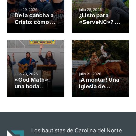
julio 29, 2026
julio 28, 2026
De la cancha a
¿Listo para
Cristo: cómo el
«ServeNC»? 4
gimnasio de
formas de
una iglesia de
potenciar la
Cary se
obra de Dios
convirtió en un
durante la
insólito campo
Semana
misionero te
ServeNC
cuento
julio 23, 2026
julio 21, 2026
«God Math»:
¡A montar! Una
una boda
iglesia de
celebrada en la
Carolina del
iglesia de
Norte
Hillsborough
convierte su
celebra el
rodeo anual en
impacto del
una
evangelio
oportunidad
Los bautistas de Carolina del Norte
para el