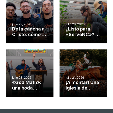
julio 29, 2026
julio 28, 2026
De la cancha a
¿Listo para
Cristo: cómo el
«ServeNC»? 4
gimnasio de
formas de
una iglesia de
potenciar la
Cary se
obra de Dios
convirtió en un
durante la
insólito campo
Semana
misionero te
ServeNC
cuento
julio 23, 2026
julio 21, 2026
«God Math»:
¡A montar! Una
una boda
iglesia de
celebrada en la
Carolina del
iglesia de
Norte
Hillsborough
convierte su
celebra el
rodeo anual en